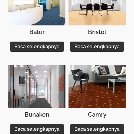
Batur
Bristol
Baca selengkapnya
Baca selengkapnya
Bunaken
Camry
Baca selengkapnya
Baca selengkapnya