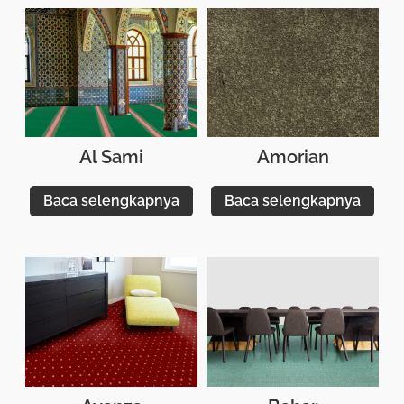
Al Sami
Amorian
Baca selengkapnya
Baca selengkapnya