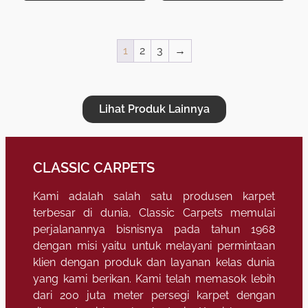
1
2
3
→
Lihat Produk Lainnya
CLASSIC CARPETS
Kami adalah salah satu produsen karpet
terbesar di dunia, Classic Carpets memulai
perjalanannya bisnisnya pada tahun 1968
dengan misi yaitu untuk melayani permintaan
klien dengan produk dan layanan kelas dunia
yang kami berikan. Kami telah memasok lebih
dari 200 juta meter persegi karpet dengan