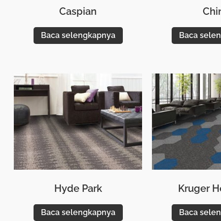
Caspian
Chi
Baca selengkapnya
Baca sele
Hyde Park
Kruger 
Baca selengkapnya
Baca sele