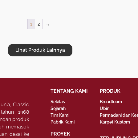
1
2
→
Lihat Produk Lainnya
TENTANG KAMI
PRODUK
Sekilas
Broadloom
unia, Classic
Sejarah
Ubin
 tahun 1968
Tim Kami
Permadani dan Ke
dengan produk
Pabrik Kami
Karpet Kustom
elah memasok
PROYEK
buan desai ke