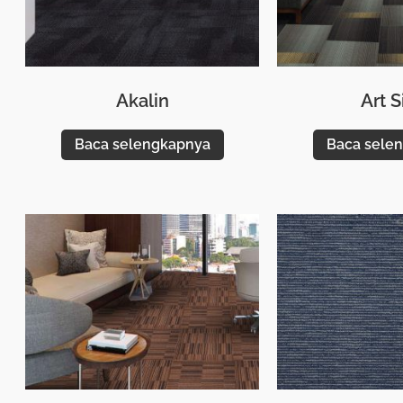
Akalin
Art S
Baca selengkapnya
Baca sele