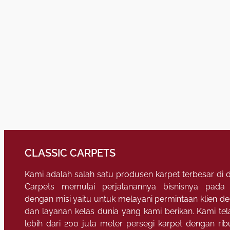
CLASSIC CARPETS
Kami adalah salah satu produsen karpet terbesar di d
Carpets memulai perjalanannya bisnisnya pada
dengan misi yaitu untuk melayani permintaan klien 
dan layanan kelas dunia yang kami berikan. Kami t
lebih dari 200 juta meter persegi karpet dengan ri