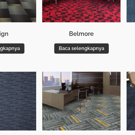
ign
Belmore
ngkapnya
Baca selengkapnya