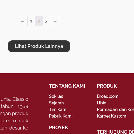
←
1
2
3
→
Lihat Produk Lainnya
TENTANG KAMI
PRODUK
Sekilas
Broadloom
unia, Classic
Sejarah
Ubin
 tahun 1968
Tim Kami
Permadani dan Ke
dengan produk
Pabrik Kami
Karpet Kustom
elah memasok
PROYEK
buan desai ke
TERHUBUNG D