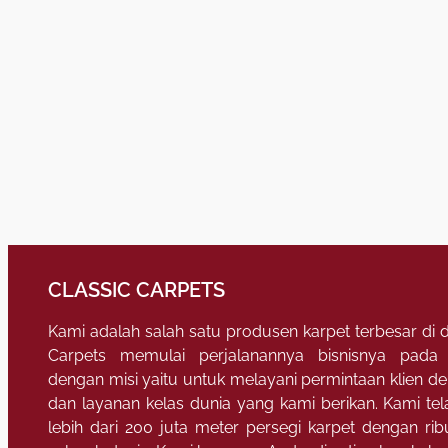
CLASSIC CARPETS
Kami adalah salah satu produsen karpet terbesar di d
Carpets memulai perjalanannya bisnisnya pada
dengan misi yaitu untuk melayani permintaan klien 
dan layanan kelas dunia yang kami berikan. Kami t
lebih dari 200 juta meter persegi karpet dengan ri