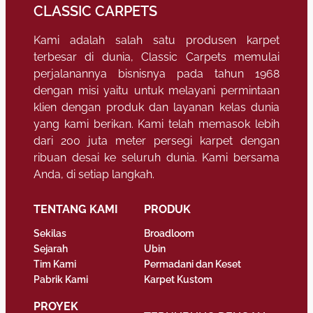
CLASSIC CARPETS
Kami adalah salah satu produsen karpet
terbesar di dunia, Classic Carpets memulai
perjalanannya bisnisnya pada tahun 1968
dengan misi yaitu untuk melayani permintaan
klien dengan produk dan layanan kelas dunia
yang kami berikan. Kami telah memasok lebih
dari 200 juta meter persegi karpet dengan
ribuan desai ke seluruh dunia. Kami bersama
Anda, di setiap langkah.
TENTANG KAMI
PRODUK
Sekilas
Broadloom
Sejarah
Ubin
Tim Kami
Permadani dan Keset
Pabrik Kami
Karpet Kustom
PROYEK