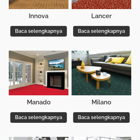
Innova
Lancer
Baca selengkapnya
Baca selengkapnya
Manado
Milano
Baca selengkapnya
Baca selengkapnya