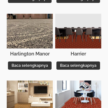
Harlington Manor
Harrier
Baca selengkapnya
Baca selengkapnya