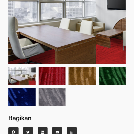
Bagikan