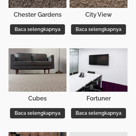
Chester Gardens
City View
Baca selengkapnya
Baca selengkapnya
Cubes
Fortuner
Baca selengkapnya
Baca selengkapnya