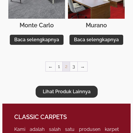
Monte Carlo
Murano
Baca selengkapnya
Baca selengkapnya
←
1
2
3
→
Lihat Produk Lainnya
CLASSIC CARPETS
Kami adalah salah satu produsen karpet