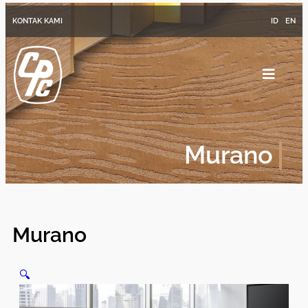
KONTAK KAMI
ID
EN
Murano
Murano
🔍