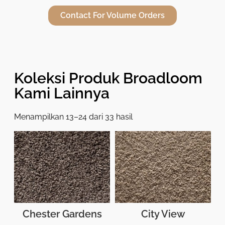
Contact For Volume Orders
Koleksi Produk Broadloom
Kami Lainnya
Menampilkan 13–24 dari 33 hasil
Chester Gardens
City View