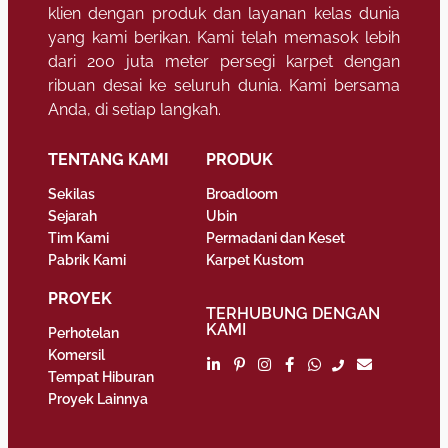
klien dengan produk dan layanan kelas dunia
yang kami berikan. Kami telah memasok lebih
dari 200 juta meter persegi karpet dengan
ribuan desai ke seluruh dunia. Kami bersama
Anda, di setiap langkah.
TENTANG KAMI
PRODUK
Sekilas
Broadloom
Sejarah
Ubin
Tim Kami
Permadani dan Keset
Pabrik Kami
Karpet Kustom
PROYEK
TERHUBUNG DENGAN
KAMI
Perhotelan
Komersil
Tempat Hiburan
Proyek Lainnya